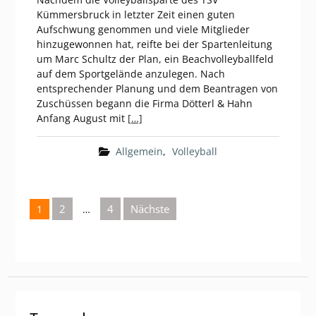
Kümmersbruck in letzter Zeit einen guten
Aufschwung genommen und viele Mitglieder
hinzugewonnen hat, reifte bei der Spartenleitung
um Marc Schultz der Plan, ein Beachvolleyballfeld
auf dem Sportgelände anzulegen. Nach
entsprechender Planung und dem Beantragen von
Zuschüssen begann die Firma Dötterl & Hahn
Anfang August mit
[…]
Allgemein
,
Volleyball
Seitennummerierung
2
4
Nächste
1
…
der
Beiträge